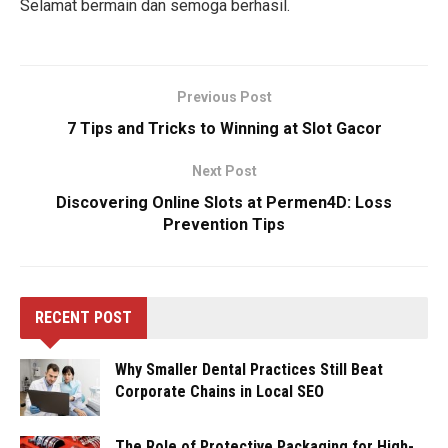
Selamat bermain dan semoga berhasil.
Previous Post
7 Tips and Tricks to Winning at Slot Gacor
Next Post
Discovering Online Slots at Permen4D: Loss
Prevention Tips
RECENT POST
Why Smaller Dental Practices Still Beat
Corporate Chains in Local SEO
The Role of Protective Packaging for High-